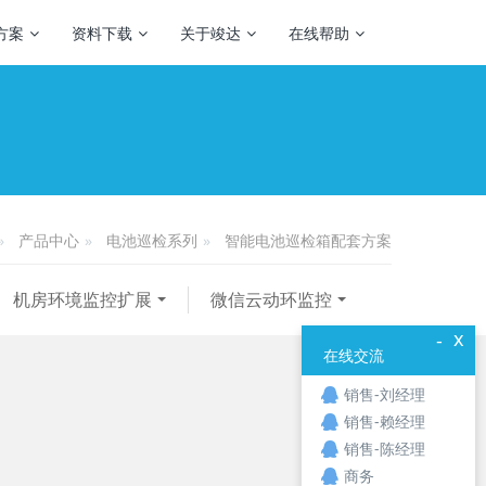
方案
资料下载
关于竣达
在线帮助
产品中心
电池巡检系列
智能电池巡检箱配套方案
机房环境监控扩展
微信云动环监控
x
-
在线交流
销售-刘经理
销售-赖经理
销售-陈经理
商务