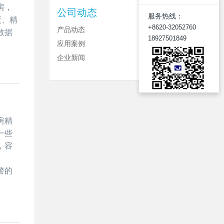
房，
公司动态
服务热线：
度、精
+8620-32052760
产品动态
数据
18927501849
应用案例
企业新闻
房精
一些
，容
。
警的