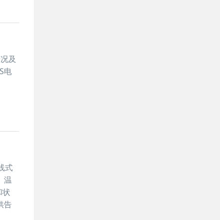
情况及
S电
线式
、温
和状
供告