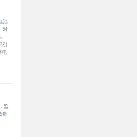
电池
。对
性
易引
蓄电
，监
数量