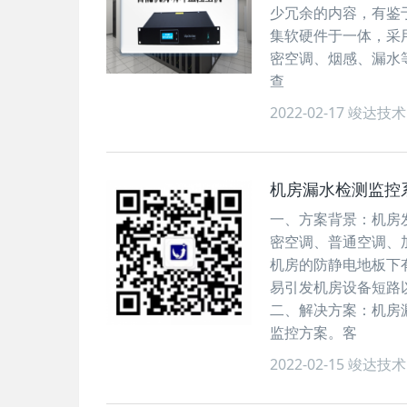
少冗余的内容，有鉴
集软硬件于一体，采用
密空调、烟感、漏水
查
2022-02-17
竣达技术
机房漏水检测监控
一、方案背景：机房
密空调、普通空调、
机房的防静电地板下
易引发机房设备短路
二、解决方案：机房
监控方案。客
2022-02-15
竣达技术