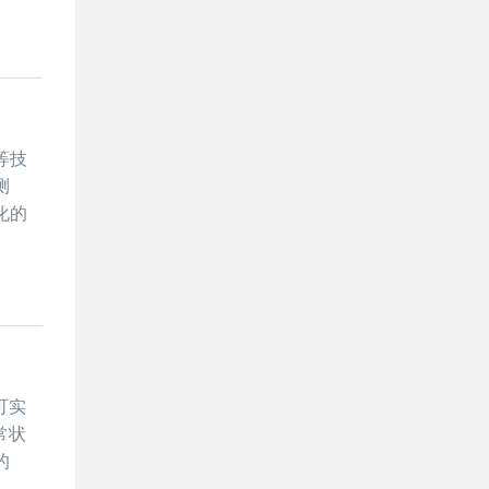
等技
测
化的
可实
常状
的